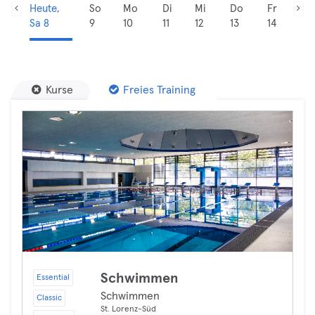
Heute,
So
Mo
Di
Mi
Do
Fr
Sa 8
9
10
11
12
13
14
Kurse
Freies Training
Schwimmen
Essential
Schwimmen
Classic
St. Lorenz-Süd