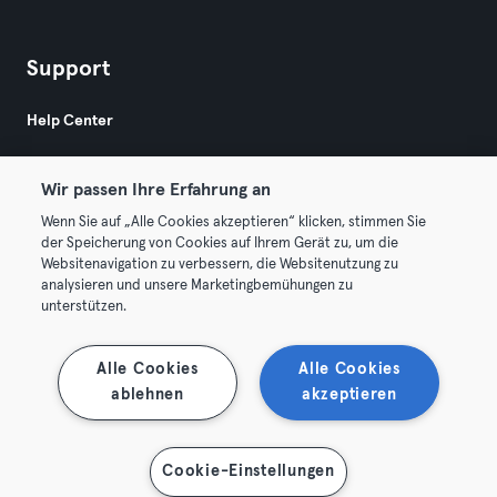
Support
Help Center
Wir passen Ihre Erfahrung an
Wenn Sie auf „Alle Cookies akzeptieren“ klicken, stimmen Sie
der Speicherung von Cookies auf Ihrem Gerät zu, um die
Websitenavigation zu verbessern, die Websitenutzung zu
© 2026 Urban Sports Group GmbH. All rights reserved.
analysieren und unsere Marketingbemühungen zu
AGB
Datenschutz
Impressum
unterstützen.
Vertrag hier kündigen
Hier Verträge widerrufen
Alle Cookies
Alle Cookies
ablehnen
akzeptieren
Cookie-Einstellungen