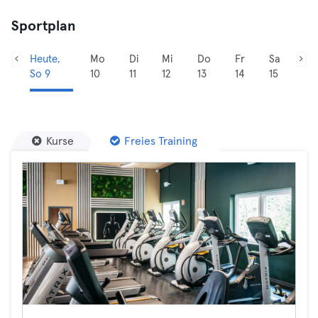
Sportplan
Heute,
Mo
Di
Mi
Do
Fr
Sa
So 9
10
11
12
13
14
15
Kurse
Freies Training