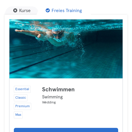
Kurse
Freies Training
Schwimmen
Essential
Swimming
Classic
Wedding
Premium
Max