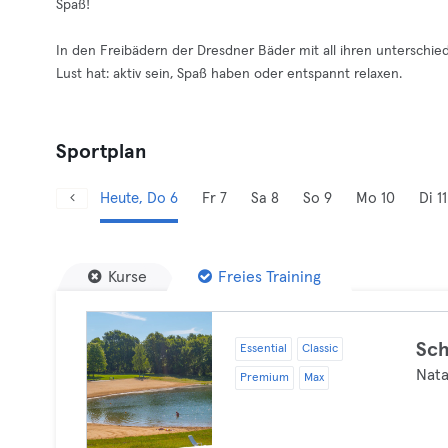
Spaß!
In den Freibädern der Dresdner Bäder mit all ihren unterschie
Lust hat: aktiv sein, Spaß haben oder entspannt relaxen.
Sportplan
Heute, Do 6
Fr 7
Sa 8
So 9
Mo 10
Di 11
Kurse
Freies Training
Sc
Essential
Classic
Nata
Premium
Max