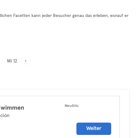
dlichen Facetten kann jeder Besucher genau das erleben, worauf er
Mi 12
Meußlitz
hwimmen
ción
Weiter