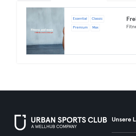
Fre
Essential
Classic
Fitn
Premium
Max
Unsere 