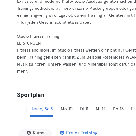
Exklusive und moderne Kraft- sowie Ausdauergeräte machen das
Trainingsmethoden, trainiere einzelne Muskelgruppen oder gan
es nie langweilig wird. Egal, ob du ein Training an Geräten, mi
– für jeden Geschmack ist etwas dabei.
Studio Fitness Training
LEISTUNGEN
Fitness and more. Im Studio Fitness werden dir nicht nur Gerä
beim Training genießen kannst. Zum Beispiel kostenloses WLAN,
Musik zu hören. Unsere Wasser- und Mineralbar sorgt dafür, da
mehr.
Sportplan
Heute, So 9
Mo 10
Di 11
Mi 12
Do 13
Fr
Kurse
Freies Training