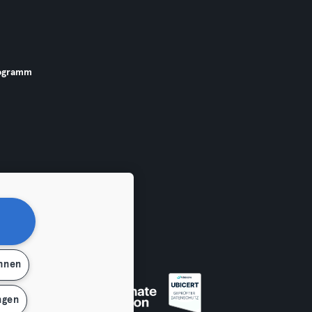
ogramm
ehnen
 widerrufen
ngen