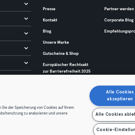
Presse
Partner werden
Kontakt
Corporate Blog
Blog
Empfehlungspr
Unsere Marke
Gutscheine & Shop
Europäischer Rechtsakt
zur Barrierefreiheit 2025
Alle Cookies
akzeptieren
n Sie der Speicherung von Cookies auf Ihrem
ebsitenutzung zu analysieren und unsere
Alle Cookies abl
enschutz
Impressum
Vertrag hier kündigen
Hier Verträge
Cookie-Einstellu