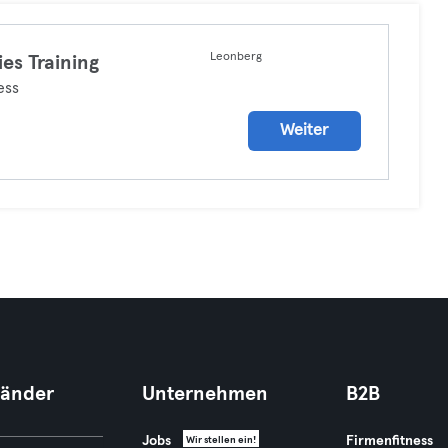
Leonberg
ies Training
ess
Weiter
Länder
Unternehmen
B2B
Jobs
Firmenfitness
Wir stellen ein!