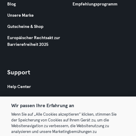
Blog
Empfehlungsprogramm
Unsere Marke
Gutscheine & Shop
Europäischer Rechtsakt zur
Barrierefreiheit 2025
Support
Help Center
Wir passen Ihre Erfahrung an
Wenn Sie auf „Alle Cookies akzeptieren“ klicken, stimmen Sie
der Speicherung von Cookies auf Ihrem Gerät zu, um die
Websitenavigation zu verbessern, die Websitenutzung zu
© 2026 Urban Sports Group GmbH. All rights reserved.
analysieren und unsere Marketingbemühungen zu