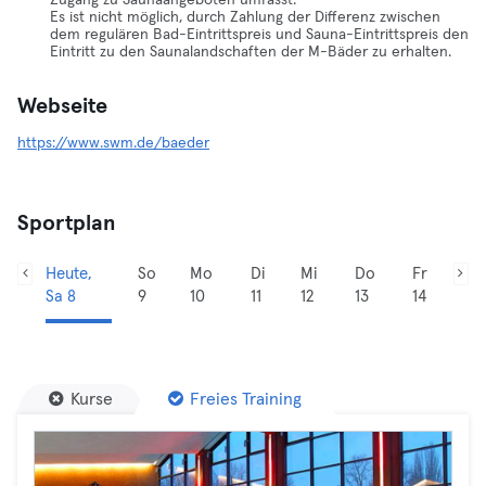
Zugang zu Saunaangeboten umfasst.
Es ist nicht möglich, durch Zahlung der Differenz zwischen
dem regulären Bad-Eintrittspreis und Sauna-Eintrittspreis den
Eintritt zu den Saunalandschaften der M-Bäder zu erhalten.
Webseite
https://www.swm.de/baeder
Sportplan
Heute,
So
Mo
Di
Mi
Do
Fr
Sa 8
9
10
11
12
13
14
Kurse
Freies Training