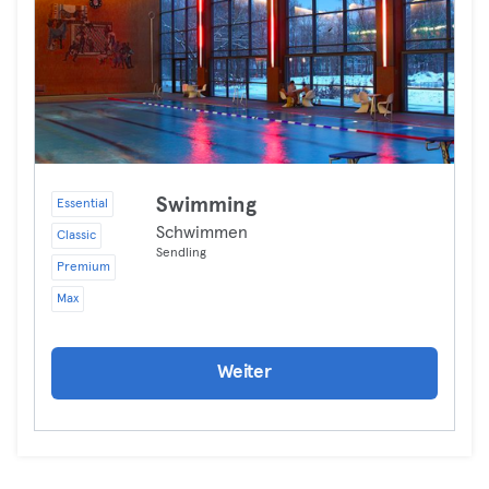
Swimming
Essential
Schwimmen
Classic
Sendling
Premium
Max
Weiter