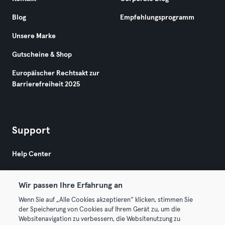
Blog
Empfehlungsprogramm
Unsere Marke
Gutscheine & Shop
Europäischer Rechtsakt zur
Barrierefreiheit 2025
Support
Help Center
Wir passen Ihre Erfahrung an
Wenn Sie auf „Alle Cookies akzeptieren“ klicken, stimmen Sie
der Speicherung von Cookies auf Ihrem Gerät zu, um die
Websitenavigation zu verbessern, die Websitenutzung zu
© 2026 Urban Sports Group GmbH. All rights reserved.