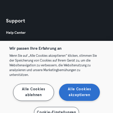
Support
Help Center
Wir passen Ihre Erfahrung an
Wenn Sie auf „Alle Cookies akzeptieren“ klicken, stimmen Sie
der Speicherung von Cookies auf Ihrem Gerät zu, um die
Websitenavigation zu verbessern, die Websitenutzung zu
© 2026 Urban Sports Group GmbH. All rights reserved.
analysieren und unsere Marketingbemühungen zu
AGB
Datenschutz
Impressum
unterstützen.
Vertrag hier kündigen
Hier Verträge widerrufen
Alle Cookies
Alle Cookies
ablehnen
akzeptieren
Cookie-Einstellungen