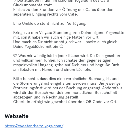
📍Die Stunden finden im schönen Yogaraum des Café
Glücksmomente statt.
Einlass zu den Stunden vor Öffnung des Cafés über den
separaten Eingang rechts vom Café.
Eine Umkleide steht nicht zur Verfügung.
Bringe zu den Vinyasa Stunden gerne Deine eigene Yogamatte
mit, sonst haben wir auch einige Matten vor Ort.
Und mach es Dir nicht unnötig schwer - packe auch gleich
Deine Yogablöcke mit ein 😉
🩷 Was mir wichtig ist: In jeder Klasse wirst Du Dich gesehen
und willkommen fühlen. Ich schätze den gegenseitigen
respektvollen Umgang, gehe auf Dich ein und begrüße Dich
am liebsten mit Namen und einem Lächeln.
Bitte beachte, dass dies eine verbindliche Buchung ist, und
die Stornierungsfrist eingehalten werden muss. Die jeweilige
Stornierungsfrist wird bei der Buchung angezeigt. Andernfalls
wird dir der Besuch von deinem monatlichen Besuchslimit
abgezogen und in Rechnung gestellt.
Check-In erfolgt wie gewohnt über den QR Code vor Ort.
Webseite
https://sweetandsalty-yoga.com/