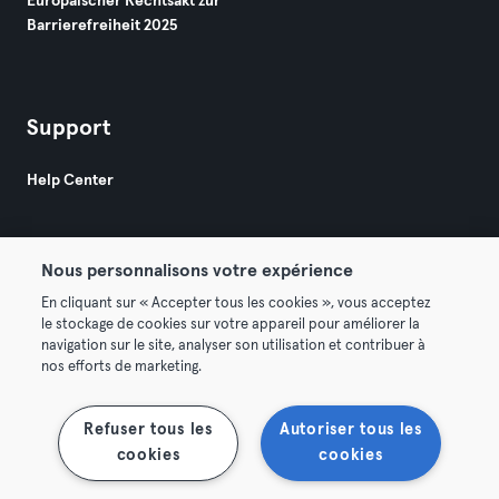
Europäischer Rechtsakt zur
Barrierefreiheit 2025
Support
Help Center
Nous personnalisons votre expérience
En cliquant sur « Accepter tous les cookies », vous acceptez
le stockage de cookies sur votre appareil pour améliorer la
© 2026 Urban Sports Group GmbH. All rights reserved.
navigation sur le site, analyser son utilisation et contribuer à
AGB
Datenschutz
Impressum
nos efforts de marketing.
Vertrag hier kündigen
Hier Verträge widerrufen
Refuser tous les
Autoriser tous les
cookies
cookies