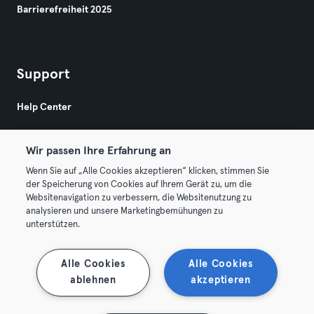
Barrierefreiheit 2025
Support
Help Center
Wir passen Ihre Erfahrung an
Wenn Sie auf „Alle Cookies akzeptieren“ klicken, stimmen Sie
der Speicherung von Cookies auf Ihrem Gerät zu, um die
Websitenavigation zu verbessern, die Websitenutzung zu
© 2026 Urban Sports Group GmbH. All rights reserved.
analysieren und unsere Marketingbemühungen zu
AGB
Datenschutz
Impressum
unterstützen.
Vertrag hier kündigen
Hier Verträge widerrufen
Alle Cookies
Alle Cookies
ablehnen
akzeptieren