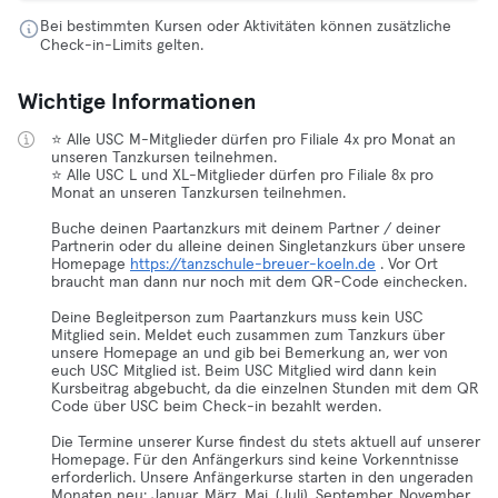
Bei bestimmten Kursen oder Aktivitäten können zusätzliche
Check-in-Limits gelten.
Wichtige Informationen
⭐️ Alle USC M-Mitglieder dürfen pro Filiale 4x pro Monat an
unseren Tanzkursen teilnehmen.
⭐️ Alle USC L und XL-Mitglieder dürfen pro Filiale 8x pro
Monat an unseren Tanzkursen teilnehmen.
Buche deinen Paartanzkurs mit deinem Partner / deiner
Partnerin oder du alleine deinen Singletanzkurs über unsere
Homepage
https://tanzschule-breuer-koeln.de
. Vor Ort
braucht man dann nur noch mit dem QR-Code einchecken.
Deine Begleitperson zum Paartanzkurs muss kein USC
Mitglied sein. Meldet euch zusammen zum Tanzkurs über
unsere Homepage an und gib bei Bemerkung an, wer von
euch USC Mitglied ist. Beim USC Mitglied wird dann kein
Kursbeitrag abgebucht, da die einzelnen Stunden mit dem QR
Code über USC beim Check-in bezahlt werden.
Die Termine unserer Kurse findest du stets aktuell auf unserer
Homepage. Für den Anfängerkurs sind keine Vorkenntnisse
erforderlich. Unsere Anfängerkurse starten in den ungeraden
Monaten neu: Januar, März, Mai, (Juli), September, November