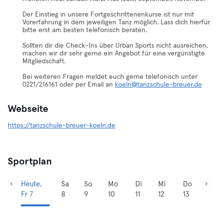
Der Einstieg in unsere Fortgeschrittenenkurse ist nur mit
Vorerfahrung in dem jeweiligen Tanz möglich. Lass dich hierfür
bitte erst am besten telefonisch beraten.
Sollten dir die Check-Ins über Urban Sports nicht ausreichen,
machen wir dir sehr gerne ein Angebot für eine vergünstigte
Mitgliedschaft.
Bei weiteren Fragen meldet euch gerne telefonisch unter
0221/216161 oder per Email an
koeln@tanzschule-breuer.de
Webseite
https://tanzschule-breuer-koeln.de
Sportplan
Heute,
Sa
So
Mo
Di
Mi
Do
Fr 7
8
9
10
11
12
13