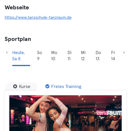
Webseite
https://www.tanzschule-tanzraum.de
Sportplan
Heute,
So
Mo
Di
Mi
Do
Fr
Sa 8
9
10
11
12
13
14
Kurse
Freies Training