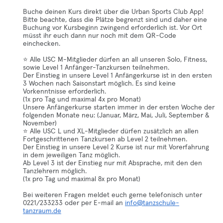
Buche deinen Kurs direkt über die Urban Sports Club App!
Bitte beachte, dass die Plätze begrenzt sind und daher eine
Buchung vor Kursbeginn zwingend erforderlich ist. Vor Ort
müsst ihr euch dann nur noch mit dem QR-Code
einchecken.
⭐️ Alle USC M-Mitglieder dürfen an all unseren Solo, Fitness,
sowie Level 1 Anfänger-Tanzkursen teilnehmen.
Der Einstieg in unsere Level 1 Anfängerkurse ist in den ersten
3 Wochen nach Saisonstart möglich. Es sind keine
Vorkenntnisse erforderlich.
(1x pro Tag und maximal 4x pro Monat)
Unsere Anfängerkurse starten immer in der ersten Woche der
folgenden Monate neu: (Januar, März, Mai, Juli, September &
November)
⭐️ Alle USC L und XL-Mitglieder dürfen zusätzlich an allen
Fortgeschrittenen Tanzkursen ab Level 2 teilnehmen.
Der Einstieg in unsere Level 2 Kurse ist nur mit Vorerfahrung
in dem jeweiligen Tanz möglich.
Ab Level 3 ist der Einstieg nur mit Absprache, mit den den
Tanzlehrern möglich.
(1x pro Tag und maximal 8x pro Monat)
Bei weiteren Fragen meldet euch gerne telefonisch unter
0221/233233 oder per E-mail an
info@tanzschule-
tanzraum.de