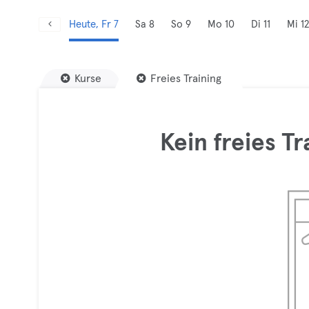
Heute, Fr 7
Sa 8
So 9
Mo 10
Di 11
Mi 12
Kurse
Freies Training
Kein freies T