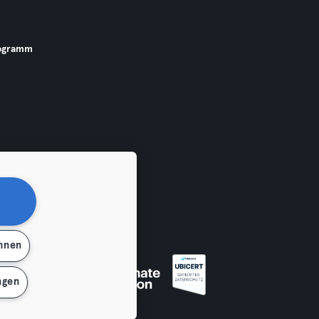
ogramm
ehnen
 widerrufen
ngen