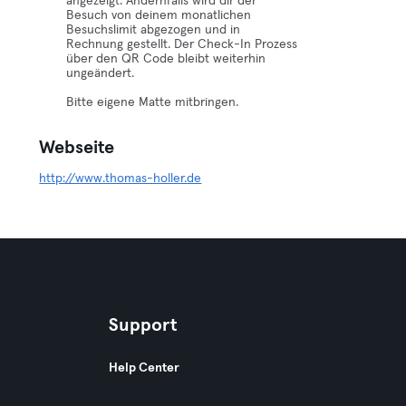
angezeigt. Andernfalls wird dir der
Besuch von deinem monatlichen
Besuchslimit abgezogen und in
Rechnung gestellt. Der Check-In Prozess
über den QR Code bleibt weiterhin
ungeändert.
Bitte eigene Matte mitbringen.
Webseite
http://www.thomas-holler.de
Support
Help Center