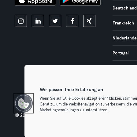
Deutschland
Frankreich
Niederlande
Portugal
Spanien
Österreich
Wir passen Ihre Erfahrung an
Wenn Sie auf „Alle Cookies akzeptieren“ klicken, stimme
Gerät zu, um die Websitenavigation zu verbessern, die W
Marketingbemühungen zu unterstützen.
© 2026 Urban Sports Group GmbH. All rights reserved.
AGB
Dat