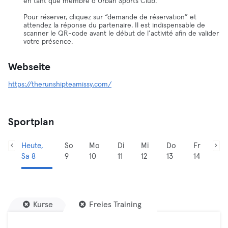
en tant que membre d’Urban Sports Club.
Pour réserver, cliquez sur “demande de réservation” et
attendez la réponse du partenaire. Il est indispensable de
scanner le QR-code avant le début de l’activité afin de valider
votre présence.
Webseite
https://therunshipteamissy.com/
Sportplan
Heute,
So
Mo
Di
Mi
Do
Fr
Sa 8
9
10
11
12
13
14
Kurse
Freies Training