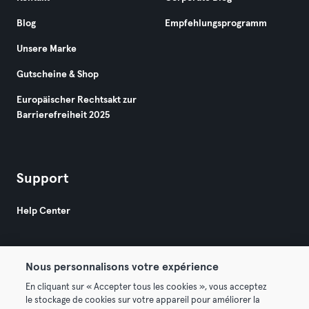
Blog
Empfehlungsprogramm
Unsere Marke
Gutscheine & Shop
Europäischer Rechtsakt zur
Barrierefreiheit 2025
Support
Help Center
Nous personnalisons votre expérience
En cliquant sur « Accepter tous les cookies », vous acceptez
le stockage de cookies sur votre appareil pour améliorer la
© 2026 Urban Sports Group GmbH. All rights reserved.