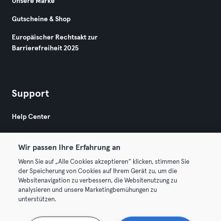
Unsere Marke
Gutscheine & Shop
Europäischer Rechtsakt zur
Barrierefreiheit 2025
Support
Help Center
Wir passen Ihre Erfahrung an
Wenn Sie auf „Alle Cookies akzeptieren“ klicken, stimmen Sie
der Speicherung von Cookies auf Ihrem Gerät zu, um die
Websitenavigation zu verbessern, die Websitenutzung zu
© 2026 Urban Sports Group GmbH. All rights reserved.
analysieren und unsere Marketingbemühungen zu
AGB
Datenschutz
Impressum
unterstützen.
Vertrag hier kündigen
Hier Verträge widerrufen