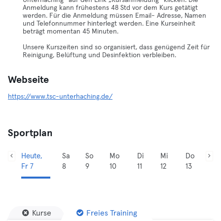
Unterhaching“ auf den Link „Kursanmeldung“ klicken. Die
Anmeldung kann frühestens 48 Std vor dem Kurs getätigt
werden. Für die Anmeldung müssen Email- Adresse, Namen
und Telefonnummer hinterlegt werden. Eine Kurseinheit
beträgt momentan 45 Minuten.
Unsere Kurszeiten sind so organisiert, dass genügend Zeit für
Reinigung, Belüftung und Desinfektion verbleiben.
Webseite
https://www.tsc-unterhaching.de/
Sportplan
Heute,
Sa
So
Mo
Di
Mi
Do
Fr 7
8
9
10
11
12
13
Kurse
Freies Training