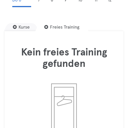
Do 6
7
8
9
10
11
12
Kurse
Freies Training
Kein freies Training
gefunden