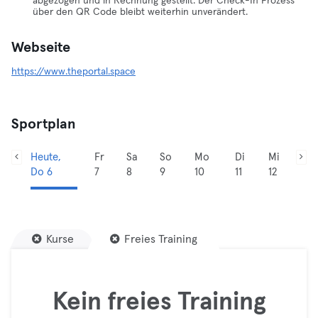
abgezogen und in Rechnung gestellt. Der Check-In Prozess
über den QR Code bleibt weiterhin unverändert.
Webseite
https://www.theportal.space
Sportplan
Heute,
Fr
Sa
So
Mo
Di
Mi
Do 6
7
8
9
10
11
12
Kurse
Freies Training
Kein freies Training