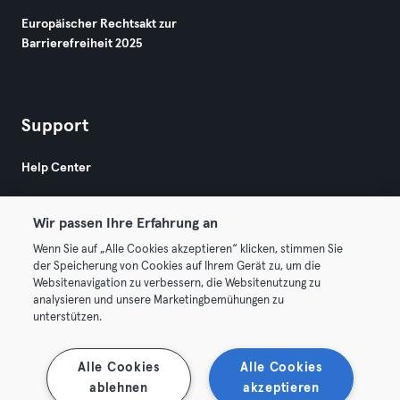
Europäischer Rechtsakt zur
Barrierefreiheit 2025
Support
Help Center
Wir passen Ihre Erfahrung an
Wenn Sie auf „Alle Cookies akzeptieren“ klicken, stimmen Sie
der Speicherung von Cookies auf Ihrem Gerät zu, um die
Websitenavigation zu verbessern, die Websitenutzung zu
© 2026 Urban Sports Group GmbH. All rights reserved.
analysieren und unsere Marketingbemühungen zu
AGB
Datenschutz
Impressum
unterstützen.
Vertrag hier kündigen
Hier Verträge widerrufen
Alle Cookies
Alle Cookies
ablehnen
akzeptieren