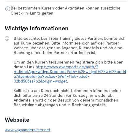
Bei bestimmten Kursen oder Aktivitäten können zusätzliche
Check-in-Limits gelten.
Wichtige Informationen
Bitte beachte: Das Freie Training dieses Partners könnte sich
auf Kurse beziehen. Bitte informiere dich auf der Partner-
Website über das genaue Angebot, Kursdetails und ob eine
Buchung direkt beim Partner erforderlich ist.
Um an den Kursen teilzunehmen registriere dich bitte über
diesen Link
https://www.eversports.de/auth/?
redirectApp=widget&redirectPath=%2Fwidget%2Fw%2Food4
u7&venueId=5e9ec5ae-69e4-11e8-bdc6-
02bd505aa7b2&origin=widget
.
Solltest du am Kurs doch nicht teilnehmen können, melde
dich bitte bis zu 24 Stunden vor Kursbeginn wieder ab.
Andernfalls wird dir der Besuch von deinem monatlichen
Besuchslimit abgezogen und in Rechnung gestellt.
Webseite
www.yogaanderalster.net