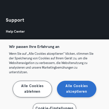
Support
Help Center
Wir passen Ihre Erfahrung an
Wenn Sie auf „Alle Cookies akzeptieren“ klicken, stimmen Sie
der Speicherung von Cookies auf Ihrem Gerät zu, um die
Websitenavigation zu verbessern, die Websitenutzung zu
© 2026 Urban Sports Group GmbH. All rights reserved.
analysieren und unsere Marketingbemühungen zu
AGB
Datenschutz
Impressum
unterstützen.
Vertrag hier kündigen
Hier Verträge widerrufen
Alle Cookies
Alle Cookies
ablehnen
akzeptieren
Cookie-Einstellungen