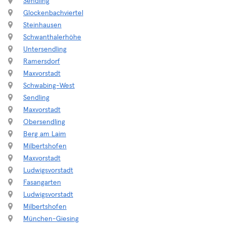
Sendling
Glockenbachviertel
Steinhausen
Schwanthalerhöhe
Untersendling
Ramersdorf
Maxvorstadt
Schwabing-West
Sendling
Maxvorstadt
Obersendling
Berg am Laim
Milbertshofen
Maxvorstadt
Ludwigsvorstadt
Fasangarten
Ludwigsvorstadt
Milbertshofen
München-Giesing