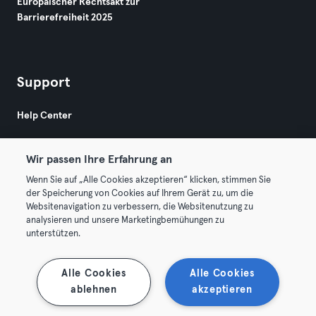
Europäischer Rechtsakt zur
Barrierefreiheit 2025
Support
Help Center
Wir passen Ihre Erfahrung an
Wenn Sie auf „Alle Cookies akzeptieren“ klicken, stimmen Sie
der Speicherung von Cookies auf Ihrem Gerät zu, um die
Websitenavigation zu verbessern, die Websitenutzung zu
© 2026 Urban Sports Group GmbH. All rights reserved.
analysieren und unsere Marketingbemühungen zu
AGB
Datenschutz
Impressum
unterstützen.
Vertrag hier kündigen
Hier Verträge widerrufen
Alle Cookies
Alle Cookies
ablehnen
akzeptieren