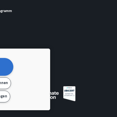
ogramm
ehnen
 widerrufen
ngen