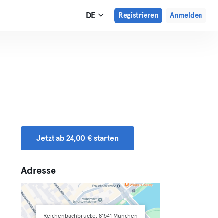
DE
Registrieren
Anmelden
Jetzt ab 24,00 € starten
Adresse
Reichenbachbrücke, 81541 München