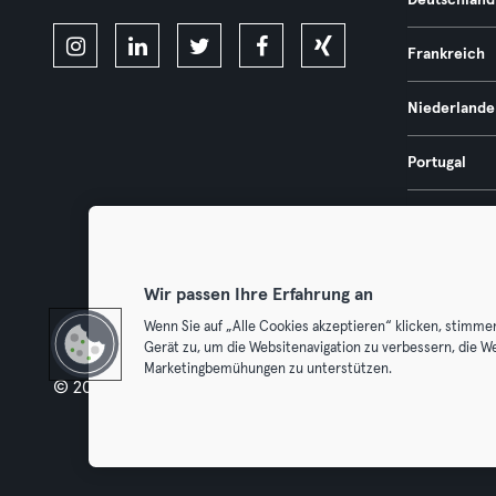
Deutschland
Frankreich
Niederlande
Portugal
Spanien
Österreich
Wir passen Ihre Erfahrung an
Wenn Sie auf „Alle Cookies akzeptieren“ klicken, stimme
Gerät zu, um die Websitenavigation zu verbessern, die W
Marketingbemühungen zu unterstützen.
© 2026 Urban Sports Group GmbH. All rights reserved.
AGB
Dat