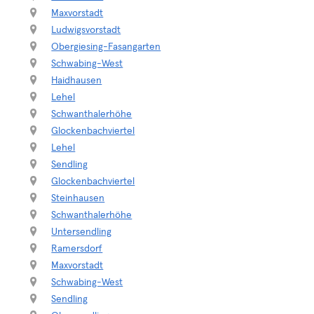
Maxvorstadt
Ludwigsvorstadt
Obergiesing-Fasangarten
Schwabing-West
Haidhausen
Lehel
Schwanthalerhöhe
Glockenbachviertel
Lehel
Sendling
Glockenbachviertel
Steinhausen
Schwanthalerhöhe
Untersendling
Ramersdorf
Maxvorstadt
Schwabing-West
Sendling