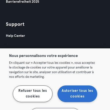
Barrierefreiheit 2025
Support
Help Center
Nous personnalisons votre expérience
En cliquant sur « Accepter tous les cookies », vous acceptez
le stockage de cookies sur votre appareil pour améliorer la
© 2026 Urban Sports Group GmbH. All rights reserved.
navigation sur le site, analyser son utilisation et contribuer à
AGB
Datenschutz
Impressum
nos efforts de marketing.
Vertrag hier kündigen
Hier Verträge widerrufen
Refuser tous les
Autoriser tous les
cookies
cookies