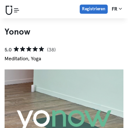
Registrieren
FR
Yonow
5.0
(38)
Meditation, Yoga