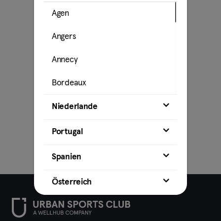
Agen
Angers
Annecy
Bordeaux
Caen
Niederlande
Cahors
Portugal
La Rochelle
Spanien
Lille
Österreich
Lyon