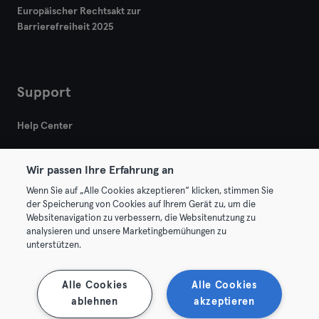
Europäischer Rechtsakt zur
Barrierefreiheit 2025
Support
Help Center
Wir passen Ihre Erfahrung an
Wenn Sie auf „Alle Cookies akzeptieren“ klicken, stimmen Sie
der Speicherung von Cookies auf Ihrem Gerät zu, um die
Websitenavigation zu verbessern, die Websitenutzung zu
© 2026 Urban Sports Group GmbH. All rights reserved.
analysieren und unsere Marketingbemühungen zu
AGB
Datenschutz
Impressum
unterstützen.
Vertrag hier kündigen
Hier Verträge widerrufen
Alle Cookies
Alle Cookies
ablehnen
akzeptieren