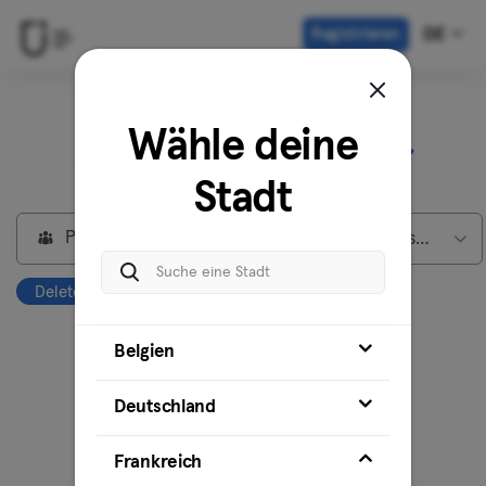
Registrieren
DE
Entdecke unsere
Wähle deine
Standorte in
Paris
Stadt
Privatmitglieder
Classic Mitgliedschaft
Deleted studio
Alles löschen
Belgien
Deutschland
Frankreich