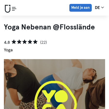
Meld je aan
DE
Yoga Nebenan @Flosslände
4.8
(22)
Yoga