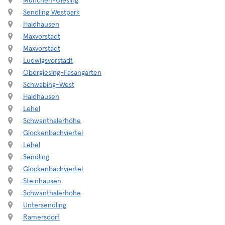
München-Giesing
Sendling Westpark
Haidhausen
Maxvorstadt
Maxvorstadt
Ludwigsvorstadt
Obergiesing-Fasangarten
Schwabing-West
Haidhausen
Lehel
Schwanthalerhöhe
Glockenbachviertel
Lehel
Sendling
Glockenbachviertel
Steinhausen
Schwanthalerhöhe
Untersendling
Ramersdorf