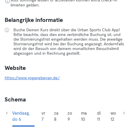
Voor sommige lessen of activiteiten kunnen extra check-in
limieten gelden.
Belangrijke informatie
Buche Deinen Kurs direkt über die Urban Sports Club App!
Bitte beachte, dass dies eine verbindliche Buchung ist, und
die Stornierungsfrist eingehalten werden muss. Die jeweilige
Stornierungsfrist wird bei der Buchung angezeigt. Andernfalls
wird dir der Besuch von deinem monatlichen Besuchslimit
abgezogen und in Rechnung gestellt.
Website
https://www.yoganebenan.de/
Schema
Vandaag,
vr
za
zo
ma
di
wo
do 6
7
8
9
10
11
12