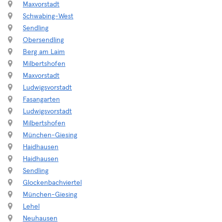
Maxvorstadt
Schwabing-West
Sendling
Obersendling
Berg am Laim
Milbertshofen
Maxvorstadt
Ludwigsvorstadt
Fasangarten
Ludwigsvorstadt
Milbertshofen
München-Giesing
Haidhausen
Haidhausen
Sendling
Glockenbachviertel
München-Giesing
Lehel
Neuhausen