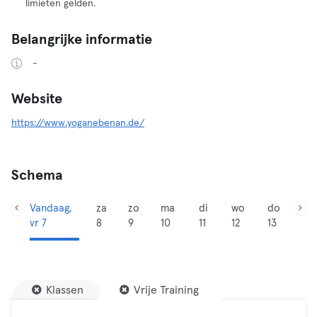
limieten gelden.
Belangrijke informatie
-
Website
https://www.yoganebenan.de/
Schema
Vandaag,
za
zo
ma
di
wo
do
vr 7
8
9
10
11
12
13
Klassen
Vrije Training