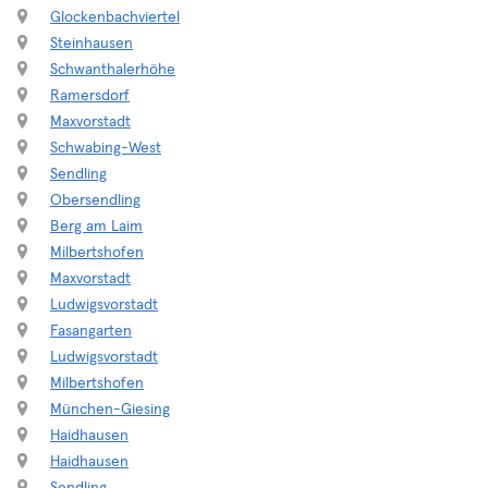
Glockenbachviertel
Steinhausen
Schwanthalerhöhe
Ramersdorf
Maxvorstadt
Schwabing-West
Sendling
Obersendling
Berg am Laim
Milbertshofen
Maxvorstadt
Ludwigsvorstadt
Fasangarten
Ludwigsvorstadt
Milbertshofen
München-Giesing
Haidhausen
Haidhausen