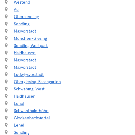
Westend
Au
Obersendling
Sendling
Maxvorstadt
München-Giesing
Sendling Westpark
Haidhausen
Maxvorstadt
Maxvorstadt
Ludwigsvorstadt
Obergiesing-Fasangarten
Schwabing-West
Haidhausen
Lehel
Schwanthalerhöhe
Glockenbachviertel
Lehel
Sendling