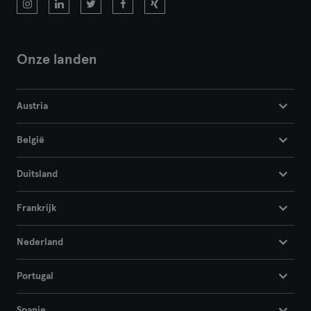
Bremen
Coburg
Onze landen
Cottbus
Darmstadt
Austria
Dortmund
België
Dresden
Duitsland
Duisburg
Frankrijk
Düsseldorf
Nederland
Erfurt
Portugal
Essen
Spanje