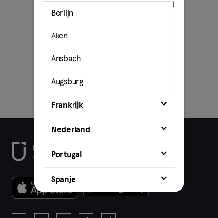
Berlijn
Aken
Ansbach
Augsburg
Bamberg
Frankrijk
Bielefeld
Nederland
Bochum
Portugal
Bonn
Spanje
Brunswick