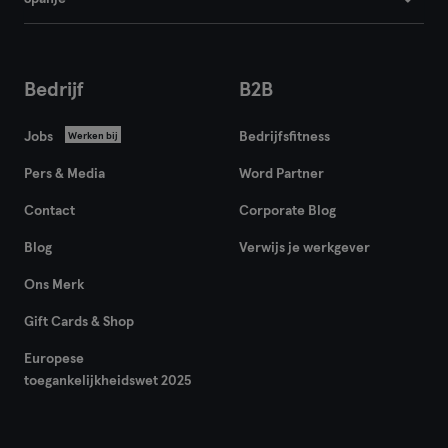
Flensburg
Frankfurt
Bedrijf
B2B
Frankfurt aan de Oder
Jobs
Bedrijfsfitness
Werken bij
Freiburg
Pers & Media
Word Partner
Contact
Fulda
Corporate Blog
Blog
Verwijs je werkgever
Göppingen
Ons Merk
Halle
Gift Cards & Shop
Hamburg
Europese
toegankelijkheidswet 2025
Hanau
Hannover