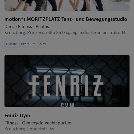
motion*s MORITZPLATZ Tanz- und Bewegungsstudio
Dans · Fitness · Pilates
Kreuzberg,
Prinzenstraße 85 (Zugang in der Oranienstraße 140-142 links neben Denn's Bioladen)
Classic
Premium
Max
Fenriz Gym
Fitness · Gemengde Vechtsporten
Kreuzberg,
Lobeckstr. 36