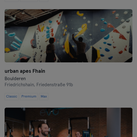
Saarbrücken
Saarlouis
Schwerin
Siegen
Straubing
urban apes Fhain
Stuttgart
Boulderen
Friedrichshain,
Friedenstraße 91b
Trier
Classic
Premium
Max
Ulm
Weiden
Wiesbaden