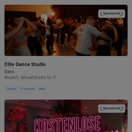
Bremen
Sponsored
Coburg
Cottbus
Darmstadt
Dortmund
Elite Dance Studio
Dresden
Dans
Moabit,
Wiclefstraße 16-17
Duisburg
Classic
Premium
Max
Düsseldorf
Sponsored
Erfurt
Essen