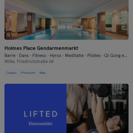
Keulen
Konstanz
Landshut
Leipzig
Holmes Place Gendarmenmarkt
Barre · Dans · Fitness · Hyrox · Meditatie · Pilates · Qi Gong en Tai Chi · Sauna · Yoga · Zwemmen
Mitte,
Friedrichstraße 68
Lubeck
Classic
Premium
Max
Maagdenburg
Mainz
Mannheim
Moenchengladbach
München