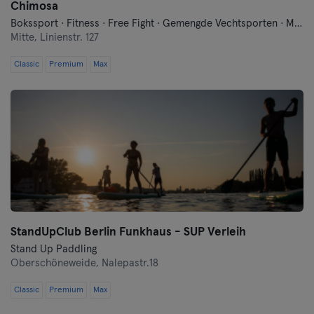
Chimosa
Bokssport · Fitness · Free Fight · Gemengde Vechtsporten · Moderne Zelfverdediging · Qi Gong en Tai Chi · Traditionele Aziatische Vechtsporten
Mitte,
Linienstr. 127
Classic
Premium
Max
StandUpClub Berlin Funkhaus - SUP Verleih
Stand Up Paddling
Oberschöneweide,
Nalepastr.18
Classic
Premium
Max