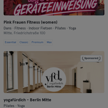
Flensburg
Frankfurt
Pink Frauen Fitness (women)
Dans · Fitness · Indoor Fietsen · Pilates · Yoga
Frankfurt aan de Oder
Mitte,
Friedrichstraße 100
Freiburg
Essential
Classic
Premium
Max
Fulda
Sponsored
Göppingen
Halle
Hamburg
Hanau
yogafürdich - Berlin Mitte
Pilates · Yoga
Hannover