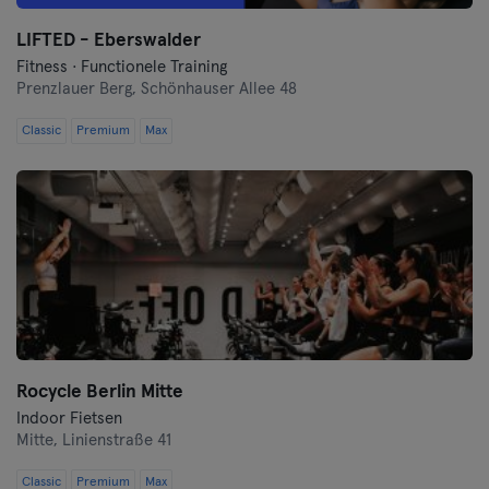
LIFTED - Eberswalder
Münster
Fitness · Functionele Training
Prenzlauer Berg,
Schönhauser Allee 48
Nuremberg
Classic
Premium
Max
Oberhausen
Passau
Potsdam
Ravensburg
Regensburg
Rocycle Berlin Mitte
Reutlingen
Indoor Fietsen
Mitte,
Linienstraße 41
Rostock
Classic
Premium
Max