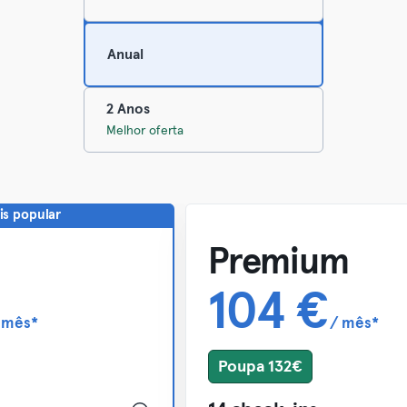
Mais popular
Anual
2 Anos
Melhor oferta
is popular
Premium
104 €
 mês*
/ mês*
Poupa 132€