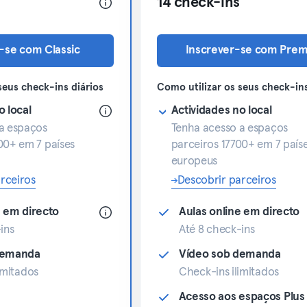
14 check-ins
-se com Classic
Inscrever-se com Pre
seus check-ins diários
Como utilizar os seus check-ins
o local
Actividades no local
a espaços
Tenha acesso a espaços
00+ em 7 países
parceiros 17700+ em 7 país
europeus
rceiros
Descobrir parceiros
e em directo
Aulas online em directo
ins
Até 8 check-ins
demanda
Vídeo sob demanda
imitados
Check-ins ilimitados
Acesso aos espaços Plus