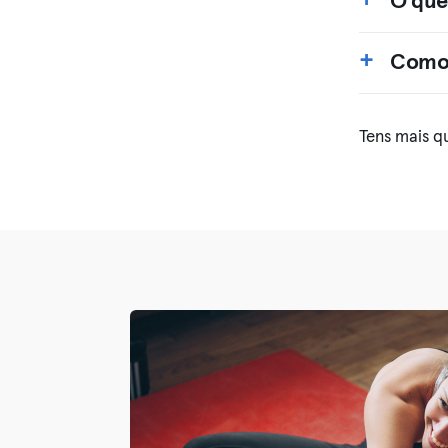
O que 
Como 
Tens mais q