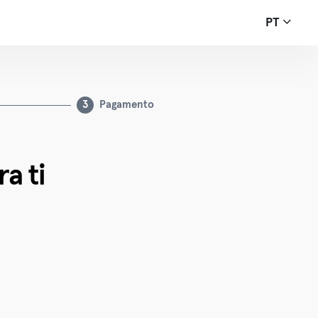
PT
3
Pagamento
a ti