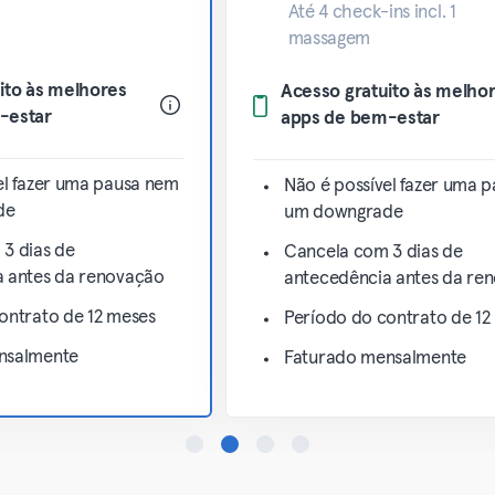
Até 4 check-ins incl. 1
massagem
ito às melhores
Acesso gratuito às melho
-estar
apps de bem-estar
el fazer uma pausa nem
Não é possível fazer uma 
de
um downgrade
3 dias de
Cancela com 3 dias de
 antes da renovação
antecedência antes da re
ontrato de 12 meses
Período do contrato de 12
nsalmente
Faturado mensalmente