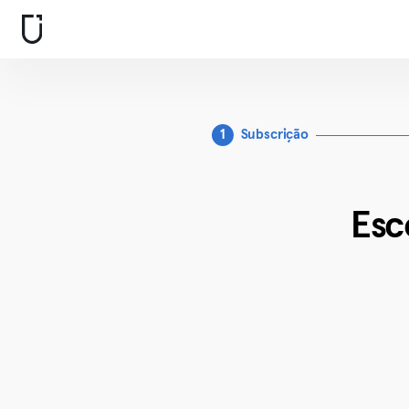
1
Subscrição
Esc