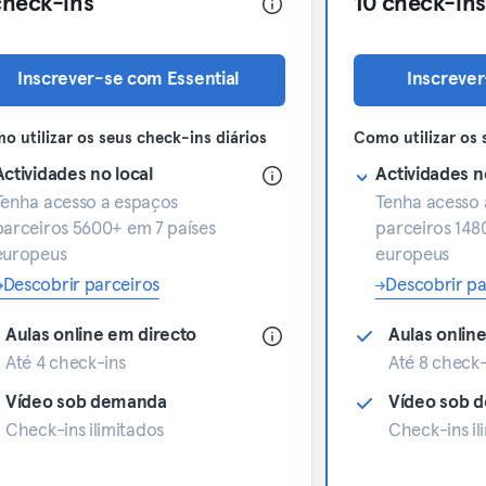
check-ins
10 check-ins
Inscrever-se com Essential
Inscrever
o utilizar os seus check-ins diários
Como utilizar os 
Actividades no local
Actividades n
Tenha acesso a espaços
Tenha acesso 
parceiros 5600+ em 7 países
parceiros 148
europeus
europeus
Descobrir parceiros
Descobrir pa
Aulas online em directo
Aulas onlin
Até 4 check-ins
Até 8 check-
Vídeo sob demanda
Vídeo sob 
Check-ins ilimitados
Check-ins il