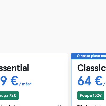
O nosso plano ma
ssential
Classic
9 €
64 €
/ mês*
/
oupa 72€
Poupa 132€