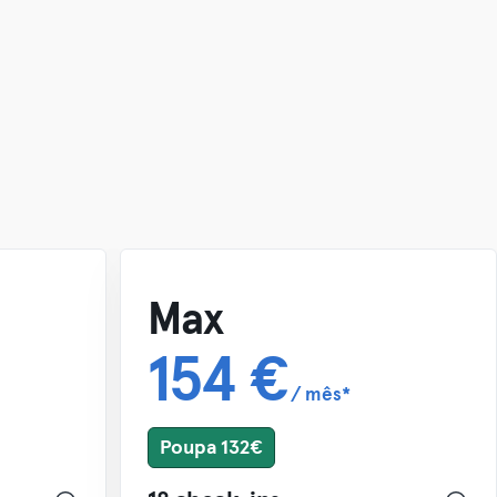
Max
154 €
/ mês*
Poupa 132€