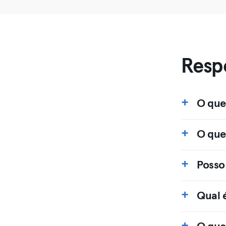
Resp
O que
O que
Posso
Qual 