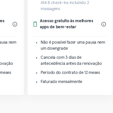
Até 8 check-ins incluindo 2
massagens
res
Acesso gratuito às melhores
apps de bem-estar
pausa nem
Não é possível fazer uma pausa nem
um downgrade
Cancela com 3 dias de
novação
antecedência antes da renovação
 meses
Período do contrato de 12 meses
Faturado mensalmente