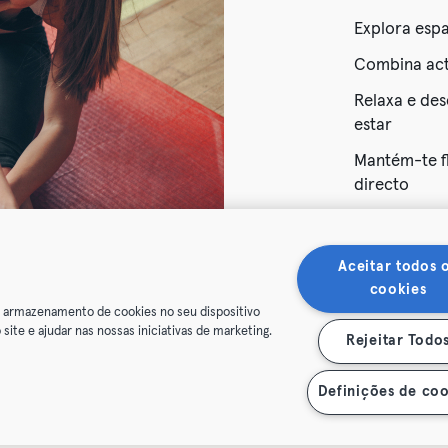
Explora esp
Combina acti
Relaxa e des
estar
Mantém-te fl
directo
Escolhe 
Aceitar todos 
cookies
o armazenamento de cookies no seu dispositivo
 site e ajudar nas nossas iniciativas de marketing.
Rejeitar Todo
Definições de coo
 Sports Group GmbH. All rights reserved.
Termos & Condições
Privac