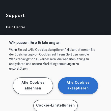
Support
Help Center
Wir passen Ihre Erfahrung an
Wenn Sie auf „Alle Cookies akzeptieren“ klicken, stimmen Sie
der Speicherung von Cookies auf Ihrem Gerät zu, um die
Websitenavigation zu verbessern, die Websitenutzung zu
© 2026 Urban Sports Group GmbH. All rights reserved.
analysieren und unsere Marketingbemühungen zu
AGB
Datenschutz
Impressum
unterstützen.
Hier Verträge widerrufen
Alle Cookies
Alle Cookies
ablehnen
akzeptieren
Karte anzeigen
Cookie-Einstellungen