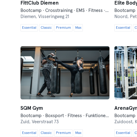
FittClub Diemen
Elite Bod
Bootcamp · Crosstraining · EMS · Fitness · Funktionelles Training
Bootcamp 
Diemen,
Visseringweg 21
Noord,
Pet
Essential
Classic
Premium
Max
Essential
C
SQM Gym
ArenaGy
Bootcamp · Boxsport · Fitness · Funktionelles Training
Bootcamp ·
Zuid,
Veerstraat 73
Zuidoost,
K
Essential
Classic
Premium
Max
Essential
C