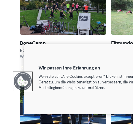
DopeCamp
Fitmundo
Bootcamp · Funktionelles Training
Bootcamp
West,
Wachterliedplantsoen 1
Noord,
IJp
Wir passen Ihre Erfahrung an
Essential
Classic
Premium
Max
Essential
C
Wenn Sie auf „Alle Cookies akzeptieren“ klicken, stimme
Gerät zu, um die Websitenavigation zu verbessern, die W
Marketingbemühungen zu unterstützen.