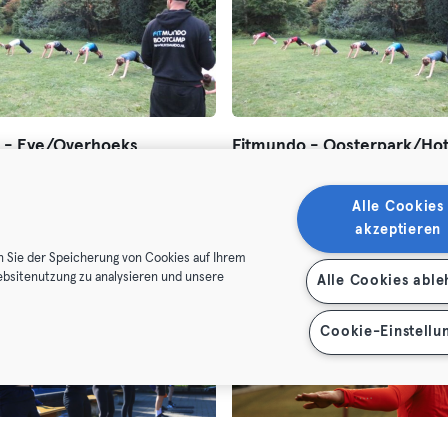
 - Eye/Overhoeks
Fitmundo - Oosterpark/Hot
Bootcamp
romenade 1
Oost,
Mauritskade 56
Alle Cookies
lassic
Premium
Max
Essential
Classic
Premium
Max
akzeptieren
n Sie der Speicherung von Cookies auf Ihrem
ebsitenutzung zu analysieren und unsere
Alle Cookies abl
Cookie-Einstellu