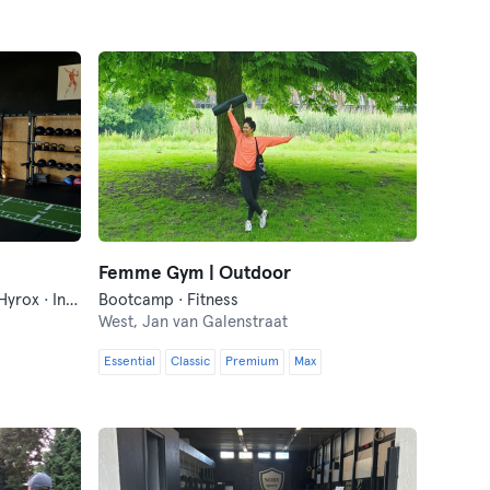
Femme Gym | Outdoor
Bootcamp · Boxsport · Fitness · Hyrox · Indoorcycling · Lauftreff
Bootcamp · Fitness
West,
Jan van Galenstraat
Essential
Classic
Premium
Max