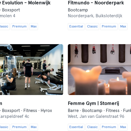
y Evolution - Molenwijk
Fitmundo - Noorderpark
· Boxsport
Bootcamp
molen 4
Noorderpark,
Buiksloterdijk
lassic
Premium
Max
Essential
Classic
Premium
Max
m
Femme Gym | Stomerij
 Boxsport · Fitness · Hyrox
arspeldreef 4c
West,
Jan van Galenstraat 96
lassic
Premium
Max
Essential
Classic
Premium
Max