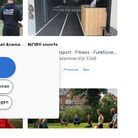
el Arena
NOBY sports
Bootcamp · Boxsport · Fitness · Funktionelles Training · Moderne Selbstverteidigung
Noord,
Nieuwendammerdijk 536B
Essential
Classic
Premium
Max
ehnen
ngen