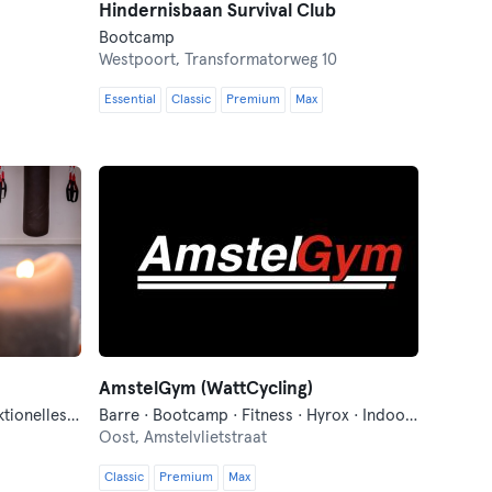
Hindernisbaan Survival Club
Bootcamp
Westpoort,
Transformatorweg 10
Essential
Classic
Premium
Max
AmstelGym (WattCycling)
Barre · Bootcamp · Fitness · Funktionelles Training · Pilates · Yoga
Barre · Bootcamp · Fitness · Hyrox · Indoorcycling · Pilates · Yoga
Oost,
Amstelvlietstraat
Classic
Premium
Max