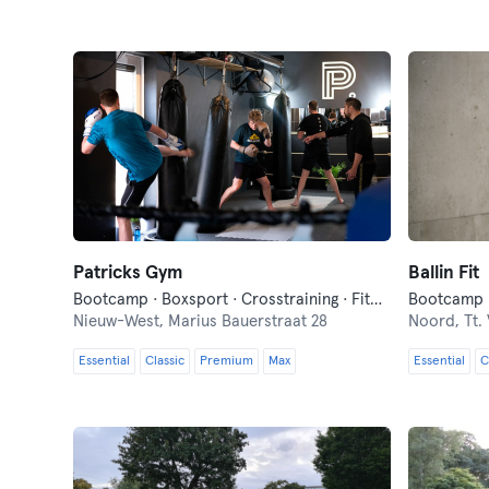
Patricks Gym
Ballin Fit
Bootcamp · Boxsport · Crosstraining · Fitness · Hyrox · Pilates · Pilates Reformer
Nieuw-West,
Marius Bauerstraat 28
Noord,
Tt.
Essential
Classic
Premium
Max
Essential
C