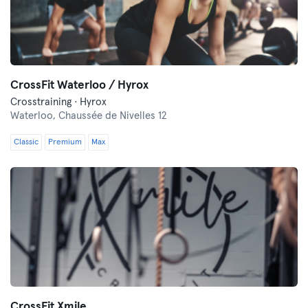
CrossFit Waterloo / Hyrox
Crosstraining · Hyrox
Waterloo,
Chaussée de Nivelles 12
Classic
Premium
Max
CrossFit Xmile