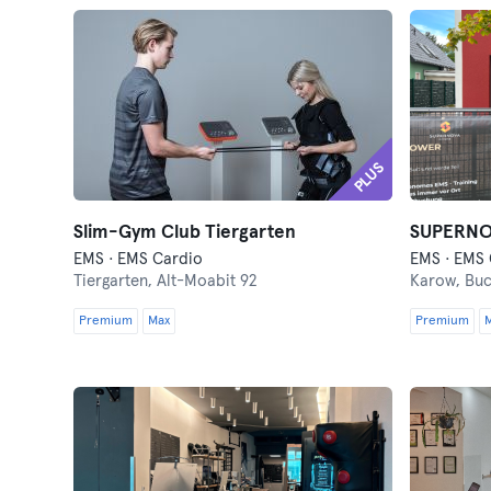
PLUS
Slim-Gym Club Tiergarten
SUPERNOV
EMS · EMS Cardio
EMS · EMS 
Tiergarten,
Alt-Moabit 92
Karow,
Buc
Premium
Max
Premium