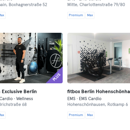
hain,
Boxhagnerstraße 52
Mitte,
Charlottenstraße 79/80
Max
Premium
Max
PLUS
Exclusive Berlin
Cardio · Wellness
EMS · EMS Cardio
drichstraße 68
Hohenschönhausen,
Rotkamp 6
Max
Premium
Max