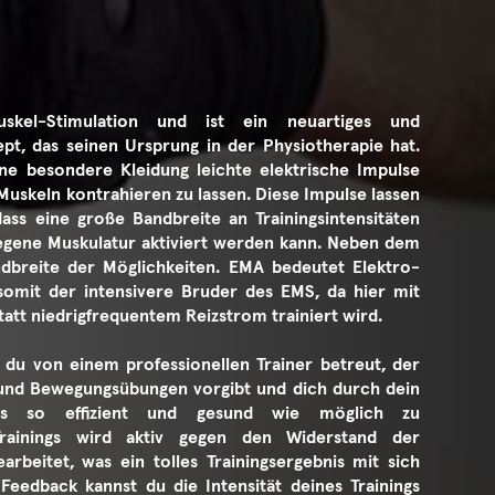
skel-Stimulation und ist ein neuartiges und
ept, das seinen Ursprung in der Physiotherapie hat.
e besondere Kleidung leichte elektrische Impulse
Muskeln kontrahieren zu lassen. Diese Impulse lassen
dass eine große Bandbreite an Trainingsintensitäten
legene Muskulatur aktiviert werden kann. Neben dem
dbreite der Möglichkeiten. EMA bedeutet Elektro-
 somit der intensivere Bruder des EMS, da hier mit
att niedrigfrequentem Reizstrom trainiert wird.
 du von einem professionellen Trainer betreut, der
 und Bewegungsübungen vorgibt und dich durch dein
 es so effizient und gesund wie möglich zu
rainings wird aktiv gegen den Widerstand der
arbeitet, was ein tolles Trainingsergebnis mit sich
Feedback kannst du die Intensität deines Trainings