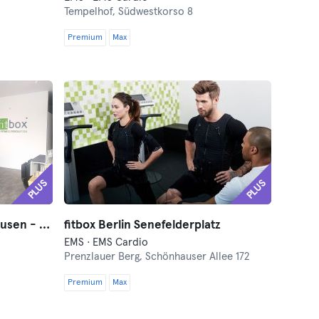
Tempelhof,
Südwestkorso 8
Premium
Max
PLUS
PLUS
fitbox Berlin Hohenschönhausen - EMS
fitbox Berlin Senefelderplatz
EMS · EMS Cardio
Prenzlauer Berg,
Schönhauser Allee 172
Premium
Max