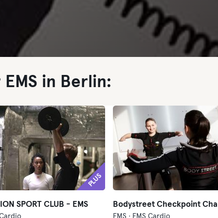
 EMS in Berlin:
PLUS
ION SPORT CLUB - EMS
Bodystreet Checkpoint Char
Cardio
EMS · EMS Cardio