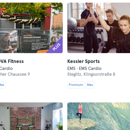
PLUS
A Fitness
Kessler Sports
Cardio
EMS · EMS Cardio
her Chaussee 9
Steglitz,
Klingsorstraße 8
Max
Premium
Max