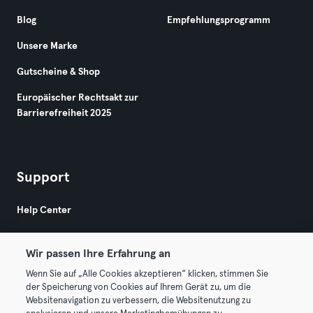
Blog
Empfehlungsprogramm
Unsere Marke
Gutscheine & Shop
Europäischer Rechtsakt zur
Barrierefreiheit 2025
Support
Help Center
Wir passen Ihre Erfahrung an
Wenn Sie auf „Alle Cookies akzeptieren“ klicken, stimmen Sie
der Speicherung von Cookies auf Ihrem Gerät zu, um die
Websitenavigation zu verbessern, die Websitenutzung zu
© 2026 Urban Sports Group GmbH. All rights reserved.