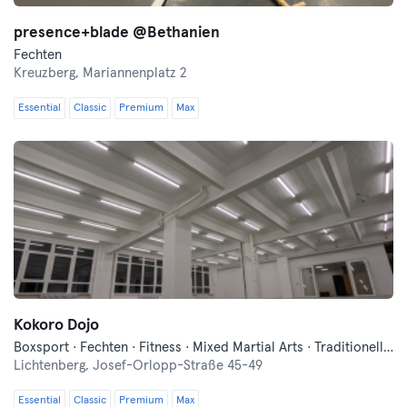
presence+blade @Bethanien
Fechten
Kreuzberg,
Mariannenplatz 2
Essential
Classic
Premium
Max
Kokoro Dojo
Boxsport · Fechten · Fitness · Mixed Martial Arts · Traditionell-Asiatische Kampfkünste
Lichtenberg,
Josef-Orlopp-Straße 45-49
Essential
Classic
Premium
Max