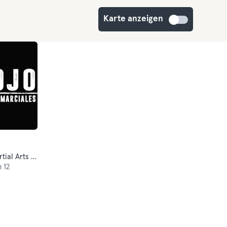
Karte anzeigen
Boxsport · Free Fight · Mixed Martial Arts · Traditionell-Asiatische Kampfkünste
 12