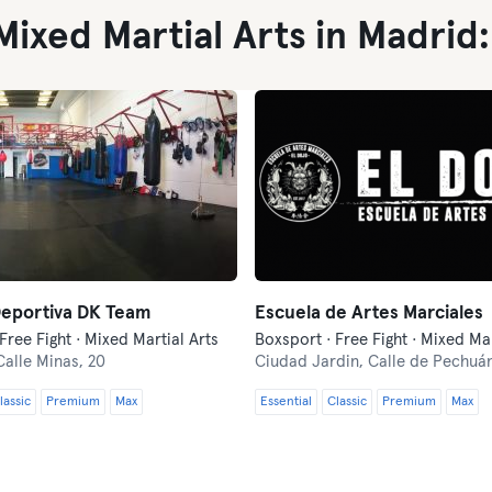
ixed Martial Arts in Madrid:
Deportiva DK Team
Escuela de Artes Marciales
Free Fight · Mixed Martial Arts
Calle Minas, 20
Ciudad Jardin,
Calle de Pechuán
lassic
Premium
Max
Essential
Classic
Premium
Max