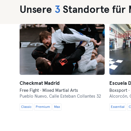
Unsere
3
Standorte für M
Checkmat Madrid
Escuela 
Free Fight · Mixed Martial Arts
Boxsport · 
Pueblo Nuevo,
Calle Esteban Collantes 32
Alcorcón,
Classic
Premium
Max
Essential
C