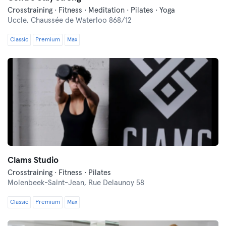
Crosstraining · Fitness · Meditation · Pilates · Yoga
Uccle,
Chaussée de Waterloo 868/12
Classic
Premium
Max
Clams Studio
Crosstraining · Fitness · Pilates
Molenbeek-Saint-Jean,
Rue Delaunoy 58
Classic
Premium
Max