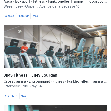
Aqua · Boxsport · Fitness · Funktionelles Training · Indoorcycling · Pilates · Qi Gong und Tai Chi · Squash · Tanzen · Tennis · Traditionell-Asiatische Kampfkünste · Yoga
Wezembeek-Oppem,
Avenue de la Bécasse 16
Classic
Premium
Max
JIMS Fitness - JIMS Jourdan
Crosstraining · Entspannung · Fitness · Funktionelles Training · Indoorcycling · Pilates · Tanzen
Etterbeek,
Rue Gray 54
Premium
Max