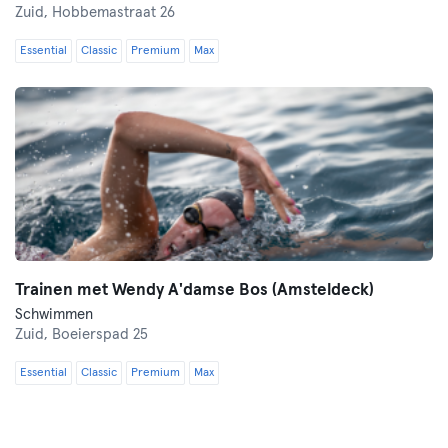
Zuid,
Hobbemastraat 26
Essential
Classic
Premium
Max
Trainen met Wendy A'damse Bos (Amsteldeck)
Schwimmen
Zuid,
Boeierspad 25
Essential
Classic
Premium
Max