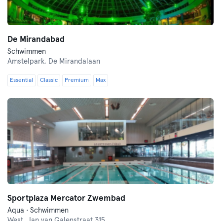
De Mirandabad
Schwimmen
Amstelpark,
De Mirandalaan
Essential
Classic
Premium
Max
Sportplaza Mercator Zwembad
Aqua · Schwimmen
West,
Jan van Galenstraat 315