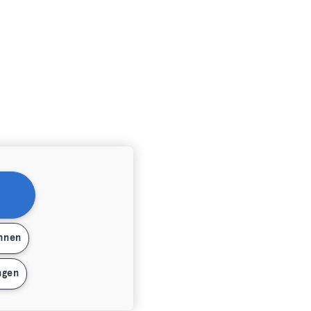
ehnen
ngen