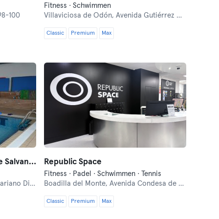
Fitness · Schwimmen
98-100
Villaviciosa de Odón,
Avenida Gutiérrez Mellado
Classic
Premium
Max
Piscina Municipal Villarejo de Salvanes
Republic Space
Fitness · Padel · Schwimmen · Tennis
riano Diaz
Boadilla del Monte,
Avenida Condesa de Chinchón, 107
Classic
Premium
Max