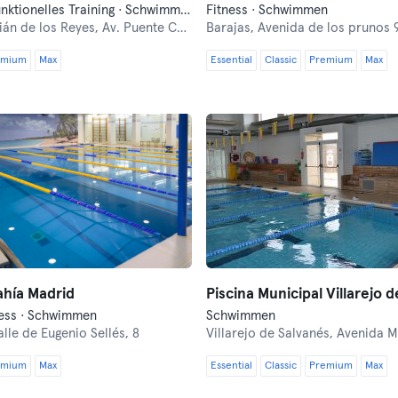
Fitness · Funktionelles Training · Schwimmen
Fitness · Schwimmen
ián de los Reyes,
Av. Puente Cultural, 1
Barajas,
Avenida de los prunos 
emium
Max
Essential
Classic
Premium
Max
ahía Madrid
ness · Schwimmen
Schwimmen
lle de Eugenio Sellés, 8
Villarejo de Salvanés,
Avenida Ma
emium
Max
Essential
Classic
Premium
Max