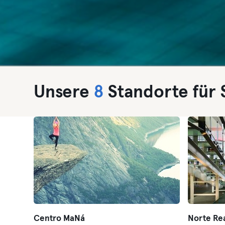
Unsere
8
Standorte für
Centro MaNá
Norte Rea