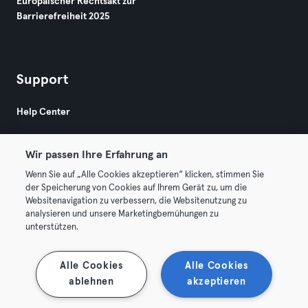
Europäischer Rechtsakt zur
Barrierefreiheit 2025
Support
Help Center
Wir passen Ihre Erfahrung an
Wenn Sie auf „Alle Cookies akzeptieren“ klicken, stimmen Sie
der Speicherung von Cookies auf Ihrem Gerät zu, um die
Websitenavigation zu verbessern, die Websitenutzung zu
© 2026 Urban Sports Group GmbH. All rights reserved.
analysieren und unsere Marketingbemühungen zu
AGB
Datenschutz
Impressum
unterstützen.
Vertrag hier kündigen
Hier Verträge widerrufen
Alle Cookies
Alle Cookies
ablehnen
akzeptieren