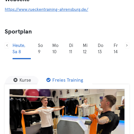
https://www.rueckentraining-ahrensburg.de/
Sportplan
Heute,
So
Mo
Di
Mi
Do
Fr
Sa 8
9
10
11
12
13
14
Kurse
Freies Training