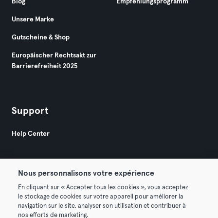
Blog
Empfehlungsprogramm
Unsere Marke
Gutscheine & Shop
Europäischer Rechtsakt zur
Barrierefreiheit 2025
Support
Help Center
Nous personnalisons votre expérience
En cliquant sur « Accepter tous les cookies », vous acceptez
le stockage de cookies sur votre appareil pour améliorer la
© 2026 Urban Sports Group GmbH. All rights reserved.
navigation sur le site, analyser son utilisation et contribuer à
AGB
Datenschutz
Impressum
nos efforts de marketing.