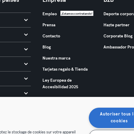
 países
Empresa
B2B
Empleo
Deporte corpor
¡Estamos contratando!
Prensa
Hazte partner
Contacto
Corporate Blog
Blog
Ambassador Pr
Nuestra marca
Tarjetas regalo & Tienda
Ley Europea de
Accesibilidad 2025
Autoriser tous l
cookies
ptez le stockage de cookies sur votre appareil