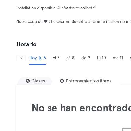
Installation disponible 🚿 : Vestiaire collectif
Notre coup de 🖤 : Le charme de cette ancienne maison de ma
Horario
Hoy, ju 6
vi 7
sá 8
do 9
lu 10
ma 11
Clases
Entrenamientos libres
No se han encontrado