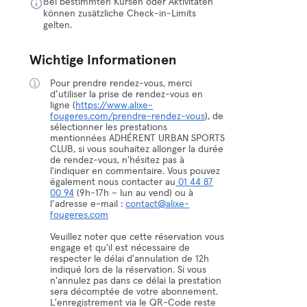
Bei bestimmten Kursen oder Aktivitäten
können zusätzliche Check-in-Limits
gelten.
Wichtige Informationen
Pour prendre rendez-vous, merci
d’utiliser la prise de rendez-vous en
ligne (
https://www.alixe-
fougeres.com/prendre-rendez-vous
), de
sélectionner les prestations
mentionnées ADHÉRENT URBAN SPORTS
CLUB, si vous souhaitez allonger la durée
de rendez-vous, n'hésitez pas à
l'indiquer en commentaire. Vous pouvez
également nous contacter au
01 44 87
00 94
(9h-17h – lun au vend) ou à
l’adresse e-mail :
contact@alixe-
fougeres.com
Veuillez noter que cette réservation vous
engage et qu'il est nécessaire de
respecter le délai d'annulation de 12h
indiqué lors de la réservation. Si vous
n'annulez pas dans ce délai la prestation
sera décomptée de votre abonnement.
L'enregistrement via le QR-Code reste