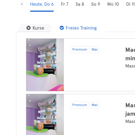
Heute, Do 6
Fr 7
Sa 8
So 9
Mo 10
Di 11
Kurse
Freies Training
Mad
Premium
Max
mi
Mas
Mas
Premium
Max
jam
Mas