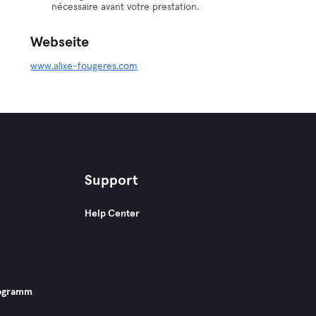
nécessaire avant votre prestation.
Webseite
www.alixe-fougeres.com
Support
Help Center
ogramm