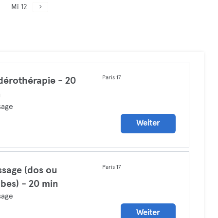
Mi 12
Paris 17
érothérapie - 20
n
sage
Weiter
Paris 17
sage (dos ou
bes) - 20 min
sage
Weiter