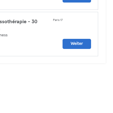
Paris 17
ssothérapie - 30
n
ness
Weiter