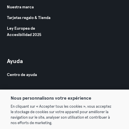
Nuestra marca
Tarjetas regalo & Tienda
Ley Europea de
Accesibilidad 2025
Ayuda
Centro de ayuda
Nous personnalisons votre expérience
En cliquant sur « Accepter tous les cookies », vous acceptez
le stockage de cookies sur votre appareil pour améliorer la
© 2026 Urban Sports Group GmbH. All rights reserved.
navigation sur le site, analyser son utilisation et contribuer à
Términos y condiciones
Privacidad
Sello
nos efforts de marketing.