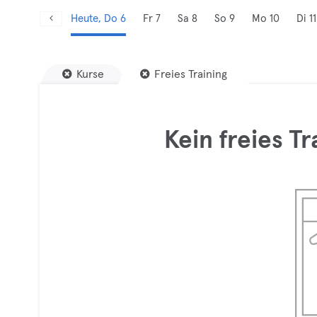
Heute, Do 6
Fr 7
Sa 8
So 9
Mo 10
Di 11
Kurse
Freies Training
Kein freies T