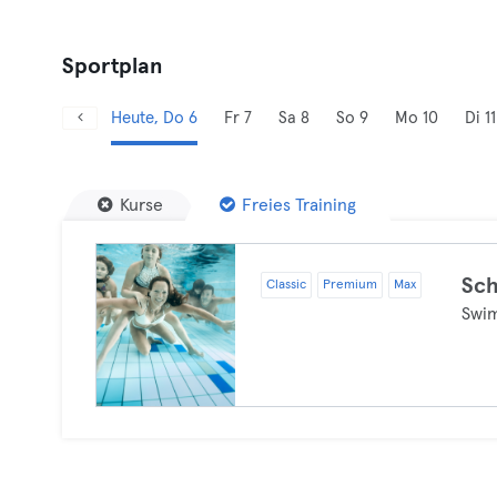
Sportplan
Heute, Do 6
Fr 7
Sa 8
So 9
Mo 10
Di 11
Kurse
Freies Training
Sc
Classic
Premium
Max
Swi