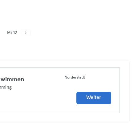
Mi 12
Norderstedt
hwimmen
mming
Weiter