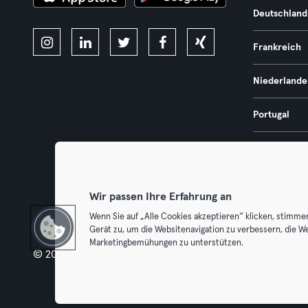
Deutschland
Frankreich
Niederlande
Portugal
Spanien
Österreich
Wir passen Ihre Erfahrung an
Wenn Sie auf „Alle Cookies akzeptieren“ klicken, stimme
Gerät zu, um die Websitenavigation zu verbessern, die W
Marketingbemühungen zu unterstützen.
© 2026 Urban Sports Group GmbH. All rights reserved.
AGB
Dat