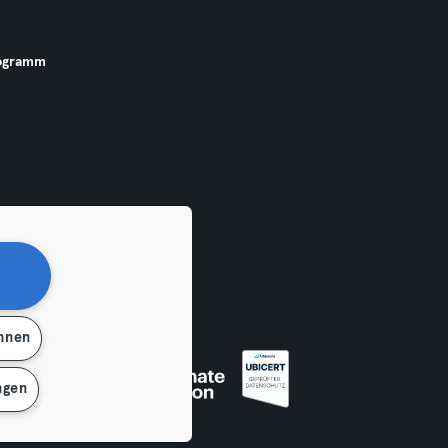
ogramm
ehnen
 widerrufen
ngen