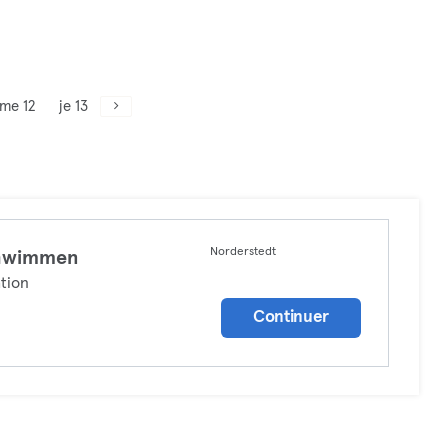
me 12
je 13
Norderstedt
hwimmen
tion
Continuer