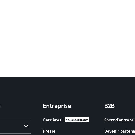
s
Entreprise
B2B
Carrières
Sport d'entrepri
Nous recrutons!
Presse
Devenir partena