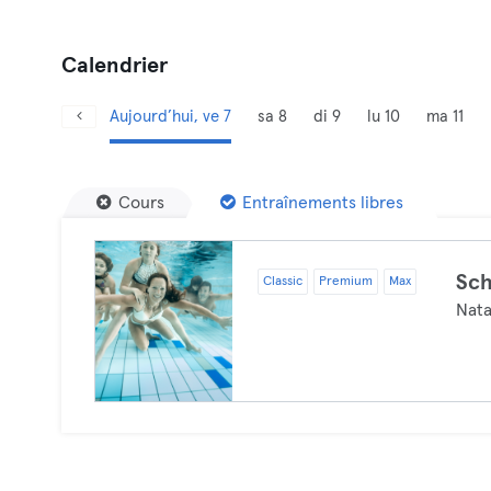
Calendrier
Aujourd’hui, ve 7
sa 8
di 9
lu 10
ma 11
Cours
Entraînements libres
Sc
Classic
Premium
Max
Nata