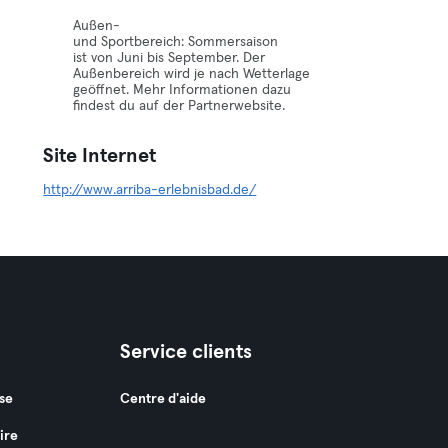
Außen-
und Sportbereich: Sommersaison
ist von Juni bis September. Der
Außenbereich wird je nach Wetterlage
geöffnet. Mehr Informationen dazu
findest du auf der Partnerwebsite.
Site Internet
http://www.arriba-erlebnisbad.de/
Service clients
se
Centre d'aide
ire