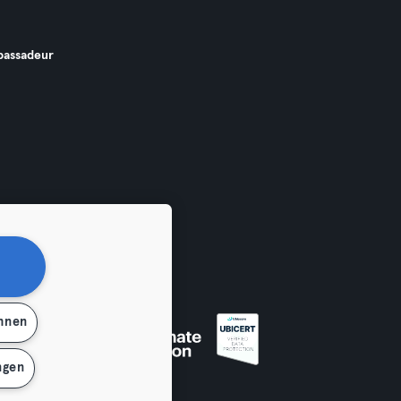
assadeur
ehnen
ngen