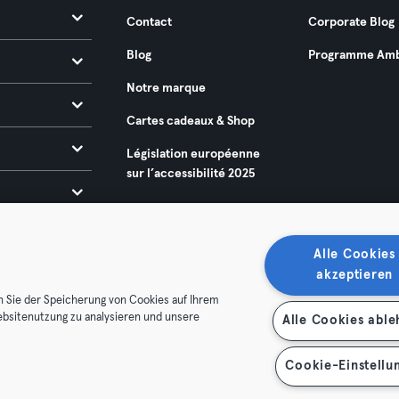
Contact
Corporate Blog
Blog
Programme Amb
Notre marque
Cartes cadeaux & Shop
Législation européenne
sur l’accessibilité 2025
Alle Cookies
akzeptieren
n Sie der Speicherung von Cookies auf Ihrem
ebsitenutzung zu analysieren und unsere
Alle Cookies abl
énérales
Politique de confidentialité
Mentions légales
es contrats ici
Se rétracter ici
Cookie-Einstellu