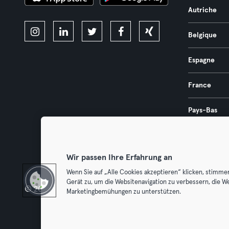
Autriche
Belgique
Espagne
France
Pays-Bas
Portugal
Wir passen Ihre Erfahrung an
Wenn Sie auf „Alle Cookies akzeptieren“ klicken, stimme
Gerät zu, um die Websitenavigation zu verbessern, die W
© 2026 Urban Sports Group GmbH. All rights reserved.
Conditions g
Marketingbemühungen zu unterstützen.
Résilier l