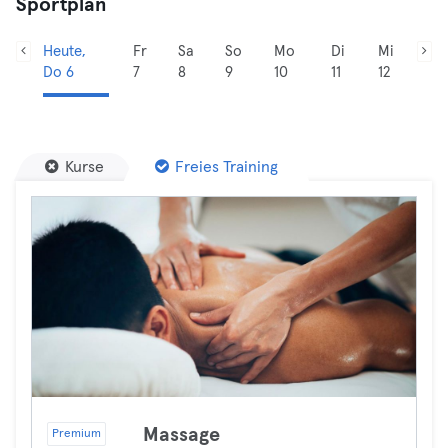
Sportplan
Heute,
Fr
Sa
So
Mo
Di
Mi
Do 6
7
8
9
10
11
12
Kurse
Freies Training
Massage
Premium