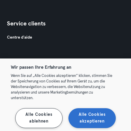
Service clients
Centre d'aide
Wir passen Ihre Erfahrung an
Wenn Sie auf „Alle Cookies akzeptieren“ klicken, stimmen Sie
© 2026 Urban Sports Group GmbH. All rights reserved.
der Speicherung von Cookies auf Ihrem Gerät zu, um die
Conditions générales
Politique de confidentialité
Websitenavigation zu verbessern, die Websitenutzung zu
analysieren und unsere Marketingbemühungen zu
Mentions légales
Résilier les contrats ici
unterstützen.
Se rétracter ici
Alle Cookies
Alle Cookies
ablehnen
akzeptieren