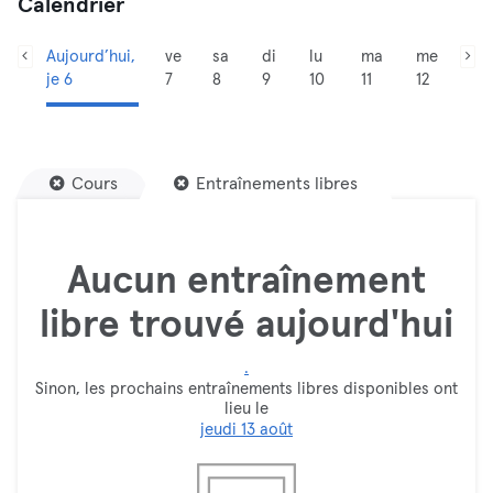
Calendrier
Aujourd’hui,
ve
sa
di
lu
ma
me
je 6
7
8
9
10
11
12
Cours
Entraînements libres
Aucun entraînement
libre trouvé aujourd'hui
.
Sinon, les prochains entraînements libres disponibles ont
lieu le
jeudi 13 août