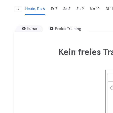
Heute, Do 6
Fr 7
Sa 8
So 9
Mo 10
Di 11
Kurse
Freies Training
Kein freies T