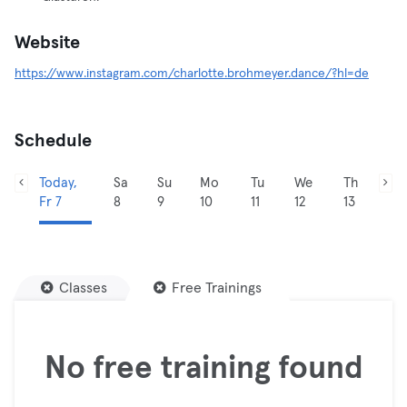
Website
https://www.instagram.com/charlotte.brohmeyer.dance/?hl=de
Schedule
Today,
Sa
Su
Mo
Tu
We
Th
Fr 7
8
9
10
11
12
13
Classes
Free Trainings
No free training found